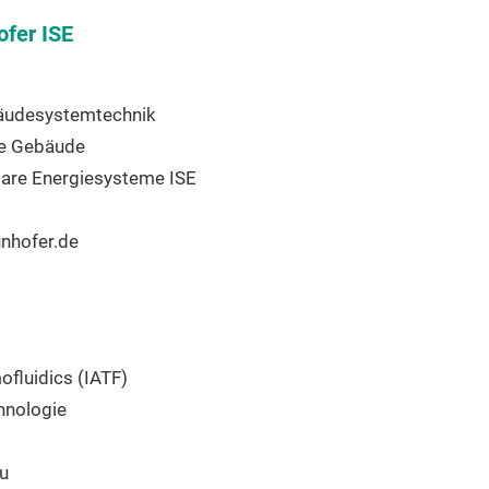
ofer ISE
bäudesystemtechnik
te Gebäude
olare Energiesysteme ISE
nhofer.de
ofluidics (IATF)
chnologie
u