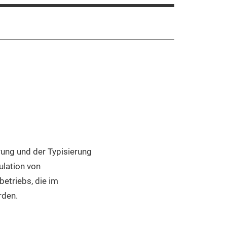
rung und der Typisierung
ulation von
etriebs, die im
rden.